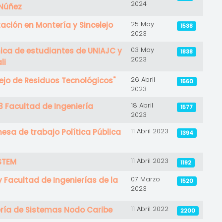
2024
iNúñez
25 May
ación en Montería y Sincelejo
1538
2023
03 May
ica de estudiantes de UNIAJC y
1838
2023
li
26 Abril
nejo de Residuos Tecnológicos"
1560
2023
18 Abril
3 Facultad de Ingeniería
1577
2023
11 Abril 2023
esa de trabajo Política Pública
1394
11 Abril 2023
STEM
1192
07 Marzo
Facultad de Ingenierías de la
1520
2023
11 Abril 2022
ería de Sistemas Nodo Caribe
2200