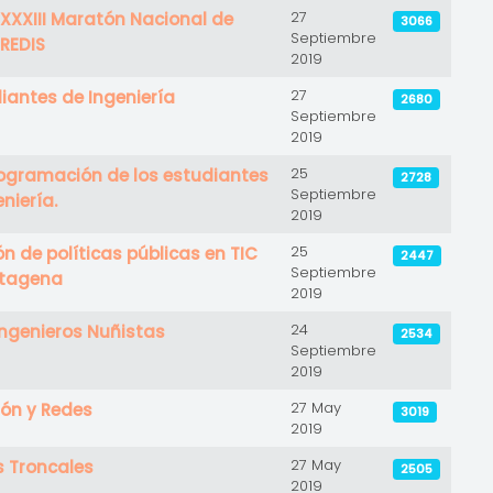
27
 XXXIII Maratón Nacional de
3066
Septiembre
REDIS
2019
27
iantes de Ingeniería
2680
Septiembre
2019
25
ogramación de los estudiantes
2728
Septiembre
niería.
2019
25
ón de políticas públicas en TIC
2447
Septiembre
artagena
2019
24
Ingenieros Nuñistas
2534
Septiembre
2019
27 May
ón y Redes
3019
2019
27 May
s Troncales
2505
2019