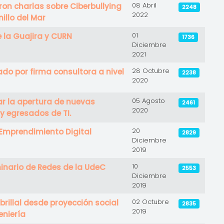
08 Abril
ron charlas sobre Ciberbullying
2248
2022
illo del Mar
01
 la Guajira y CURN
1736
Diciembre
2021
28 Octubre
do por firma consultora a nivel
2238
2020
05 Agosto
r la apertura de nuevas
2461
2020
y egresados de TI.
20
e Emprendimiento Digital
2829
Diciembre
2019
10
minario de Redes de la UdeC
2553
Diciembre
2019
02 Octubre
rillal desde proyección social
2835
2019
eniería