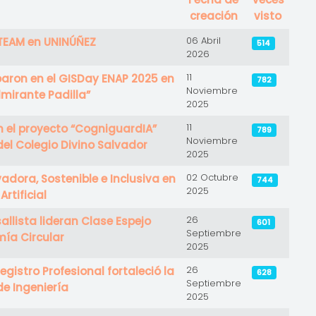
creación
visto
06 Abril
 STEAM en UNINÚÑEZ
514
2026
11
paron en el GISDay ENAP 2025 en
782
Noviembre
lmirante Padilla”
2025
11
n el proyecto “CogniguardIA”
789
Noviembre
del Colegio Divino Salvador
2025
02 Octubre
adora, Sostenible e Inclusiva en
744
2025
Artificial
26
llista lideran Clase Espejo
601
Septiembre
mía Circular
2025
26
egistro Profesional fortaleció la
628
Septiembre
e Ingeniería
2025