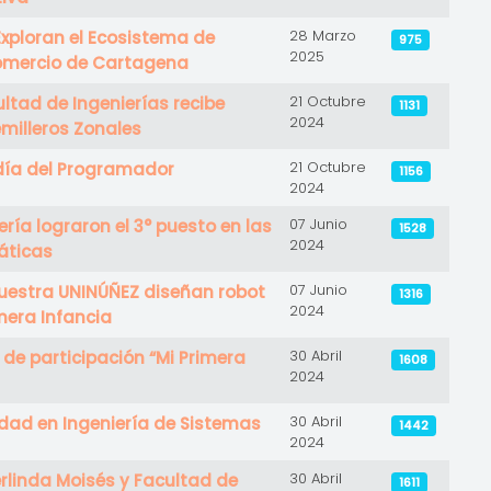
28 Marzo
Exploran el Ecosistema de
975
2025
omercio de Cartagena
21 Octubre
ltad de Ingenierías recibe
1131
2024
milleros Zonales
21 Octubre
día del Programador
1156
2024
07 Junio
ría lograron el 3° puesto en las
1528
2024
áticas
07 Junio
nuestra UNINÚÑEZ diseñan robot
1316
2024
mera Infancia
30 Abril
de participación “Mi Primera
1608
2024
30 Abril
uidad en Ingeniería de Sistemas
1442
2024
30 Abril
rlinda Moisés y Facultad de
1611