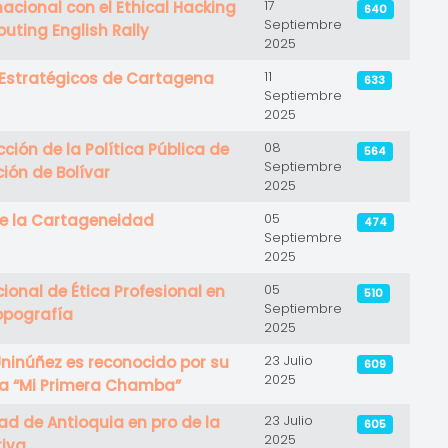
17
nacional con el Ethical Hacking
640
Septiembre
outing English Rally
2025
11
 Estratégicos de Cartagena
633
Septiembre
2025
08
ción de la Política Pública de
564
Septiembre
ión de Bolívar
2025
05
 de la Cartageneidad
474
Septiembre
2025
05
ional de Ética Profesional en
510
Septiembre
Topografía
2025
23 Julio
Uninúñez es reconocido por su
609
2025
a “Mi Primera Chamba”
23 Julio
ad de Antioquia en pro de la
605
2025
tiva