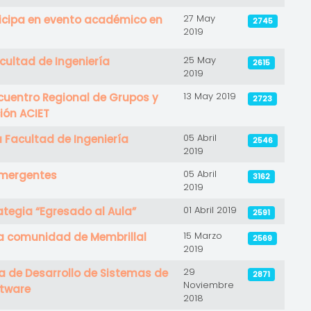
27 May
ticipa en evento académico en
2745
2019
25 May
cultad de Ingeniería
2615
2019
13 May 2019
ncuentro Regional de Grupos y
2723
ión ACIET
05 Abril
a Facultad de Ingeniería
2546
2019
05 Abril
emergentes
3162
2019
01 Abril 2019
ategia “Egresado al Aula”
2591
15 Marzo
a comunidad de Membrillal
2569
2019
29
a de Desarrollo de Sistemas de
2871
Noviembre
ftware
2018