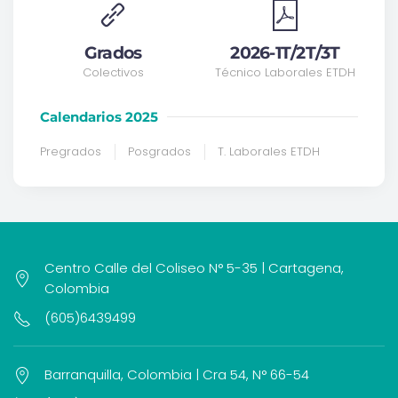
Grados
2026-1T/2T/3T
Colectivos
Técnico Laborales ETDH
Calendarios 2025
Pregrados
Posgrados
T. Laborales ETDH
Centro Calle del Coliseo N° 5-35 | Cartagena,
Colombia
(605)6439499
Barranquilla, Colombia | Cra 54, N° 66-54