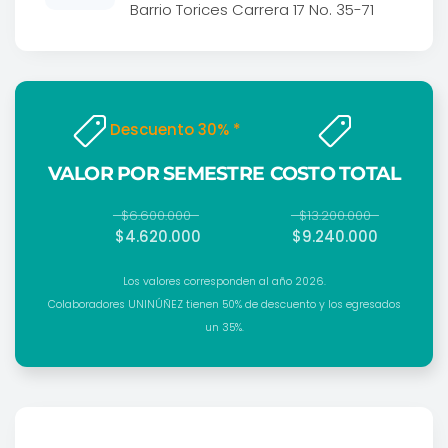
Barrio Torices Carrera 17 No. 35-71
Descuento 30% *
VALOR POR SEMESTRE
COSTO TOTAL
$6.600.000
$13.200.000
$4.620.000
$9.240.000
Los valores corresponden al año 2026.
Colaboradores UNINÚÑEZ tienen 50% de descuento y los egresados
un 35%.