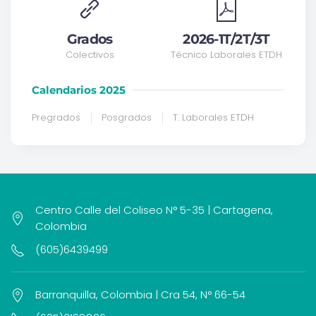
Grados
2026-1T/2T/3T
Colectivos
Técnico Laborales ETDH
Calendarios 2025
Pregrados
Posgrados
T. Laborales ETDH
Centro Calle del Coliseo N° 5-35 | Cartagena,
Colombia
(605)6439499
Barranquilla, Colombia | Cra 54, N° 66-54