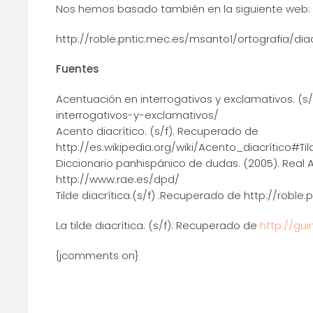
Nos hemos basado también en la siguiente web:
http://roble.pntic.mec.es/msanto1/ortografia/dia
Fuentes
Acentuación en interrogativos y exclamativos. (
interrogativos-y-exclamativos/
Acento diacrítico. (s/f). Recuperado de
http://es.wikipedia.org/wiki/Acento_diacrítico#
Diccionario panhispánico de dudas. (2005). Rea
http://www.rae.es/dpd/
Tilde diacrítica.(s/f) .Recuperado de http://roble
La tilde diacrítica. (s/f). Recuperado de
http://gui
{jcomments on}