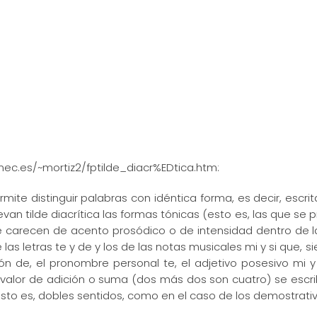
.mec.es/~mortiz2/fptilde_diacr%EDtica.htm:
ermite distinguir palabras con idéntica forma, es decir, esc
levan tilde diacrítica las formas tónicas (esto es, las que s
que carecen de acento prosódico o de intensidad dentro de l
 letras te y de y los de las notas musicales mi y si que, sie
n de, el pronombre personal te, el adjetivo posesivo mi y
lor de adición o suma (dos más dos son cuatro) se escribe c
esto es, dobles sentidos, como en el caso de los demostrativo