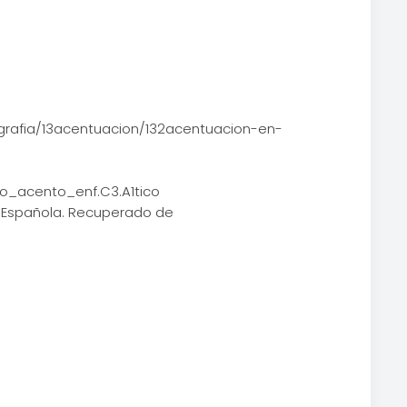
tografia/13acentuacion/132acentuacion-en-
_o_acento_enf.C3.A1tico
a Española. Recuperado de