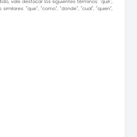
o, vale destacar los siguientes términos: "qué",
similares: "que", "como", "donde", "cual", "quien",