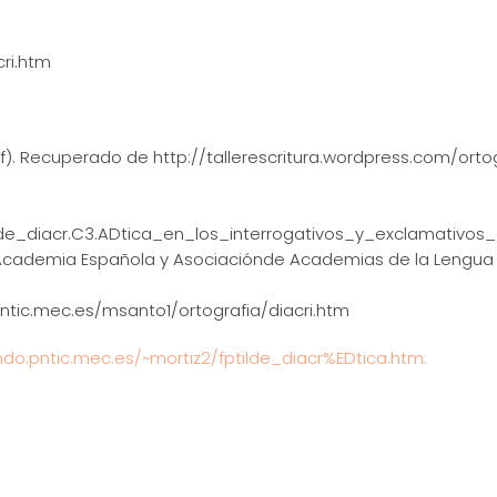
cri.htm
s/f). Recuperado de http://tallerescritura.wordpress.com/or
Tilde_diacr.C3.ADtica_en_los_interrogativos_y_exclamativos
l Academia Española y Asociaciónde Academias de la Lengu
.pntic.mec.es/msanto1/ortografia/diacri.htm
ndo.pntic.mec.es/~mortiz2/fptilde_diacr%EDtica.htm: