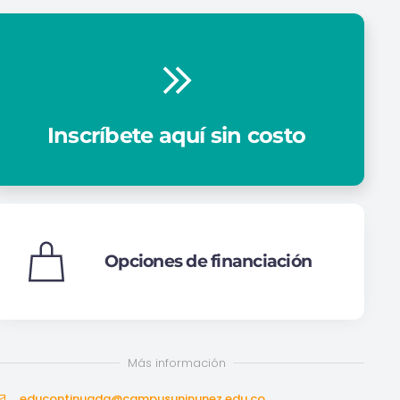
Inscríbete aquí sin costo
Opciones de financiación
Más información
educontinuada@campusuninunez.edu.co